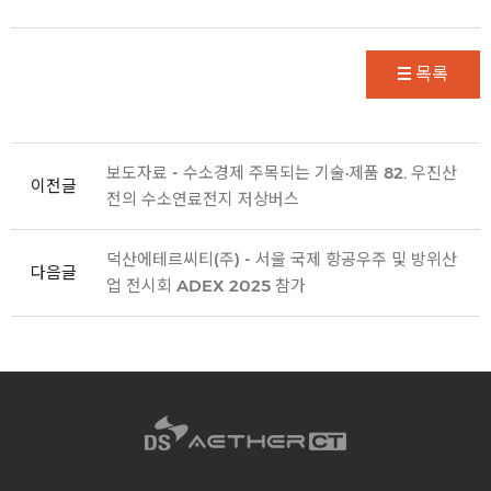
목록
보도자료 - 수소경제 주목되는 기술·제품 82. 우진산
이전글
전의 수소연료전지 저상버스
덕산에테르씨티(주) - 서울 국제 항공우주 및 방위산
다음글
업 전시회 ADEX 2025 참가