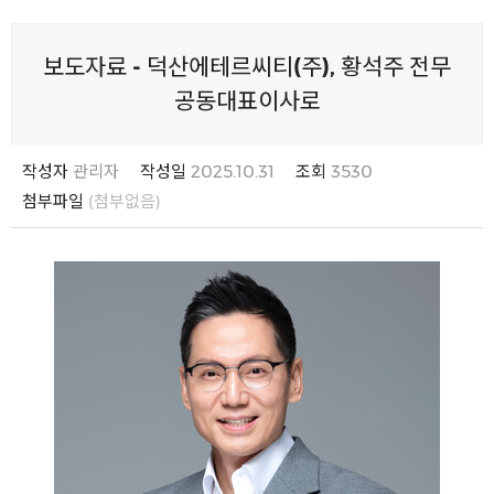
보도자료 - 덕산에테르씨티(주), 황석주 전무
공동대표이사로
작성자
관리자
작성일
2025.10.31
조회
3530
첨부파일
(첨부없음)