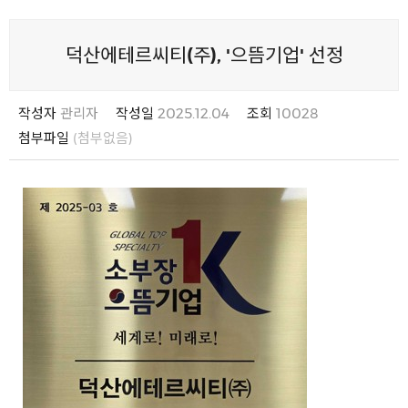
덕산에테르씨티(주), '으뜸기업' 선정
작성자
관리자
작성일
2025.12.04
조회
10028
첨부파일
(첨부없음)