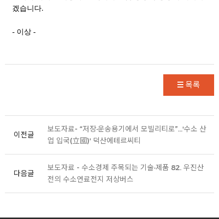
겠습니다.
- 이상 -
목록
보도자료- “저장·운송용기에서 모빌리티로”…'수소 산
이전글
업 입국(立國)' 덕산에테르씨티
보도자료 - 수소경제 주목되는 기술·제품 82. 우진산
다음글
전의 수소연료전지 저상버스