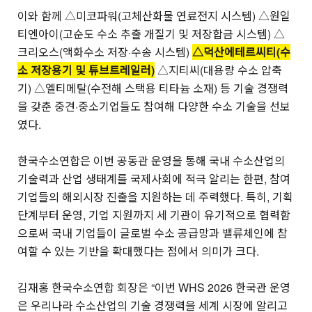
이와 함께 △미코파워(고체산화물 연료전지 시스템) △원일
티엔아이(고순도 수소 추출 개질기 및 저장합금 시스템) △
크리오스(액화수소 저장·수송 시스템)
△덕산에테르씨티(수
소 저장용기 및 튜브트레일러)
△지티씨(대용량 수소 압축
기) △엘티메탈(수전해 스택용 티타늄 소재) 등 기술 경쟁력
을 갖춘 중견·중소기업들도 참여해 다양한 수소 기술을 선보
였다.
한국수소연합은 이번 공동관 운영을 통해 국내 수소산업의
기술력과 산업 생태계를 국제사회에 적극 알리는 한편, 참여
기업들의 해외시장 진출을 지원하는 데 주력했다. 특히, 기획
단계부터 운영, 기업 지원까지 세 기관이 유기적으로 협력함
으로써 국내 기업들이 글로벌 수소 공급망과 밸류체인에 참
여할 수 있는 기반을 확대했다는 점에서 의미가 크다.
김재홍 한국수소연합 회장은 “이번 WHS 2026 한국관 운영
은 우리나라 수소산업의 기술 경쟁력을 세계 시장에 알리고