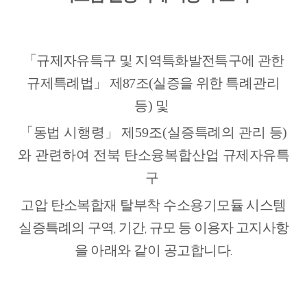
「
규제자유특구 및 지역특화발전특구에 관한
규제특례법
」
제
87
조
(
실증을 위한
특례관리
등
)
및
「
동법 시행령
」
제
59
조
(
실증특례의 관리 등
)
와
관련하여
전북 탄소융복합산업
규제자유특
구
고압 탄소복합재 탈부착 수소용기모듈 시스템
실증
특례의 구역
기간
규모 등 이용자 고지사항
,
,
을
아래와 같이 공고합니다
.