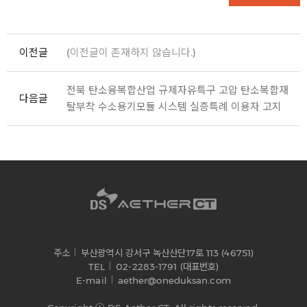
이전글
(이전글이 존재하지 않습니다.)
전북 탄소융복합산업 규제자유특구 고압 탄소복합재
다음글
탈부착 수소용기모듈 시스템 실증특례 이용자 고지
주소
부산광역시 강서구 녹산산단17로 113 (46751)
TEL
02-2283-1791 (대표번호)
E-mail
aether@oneduksan.com