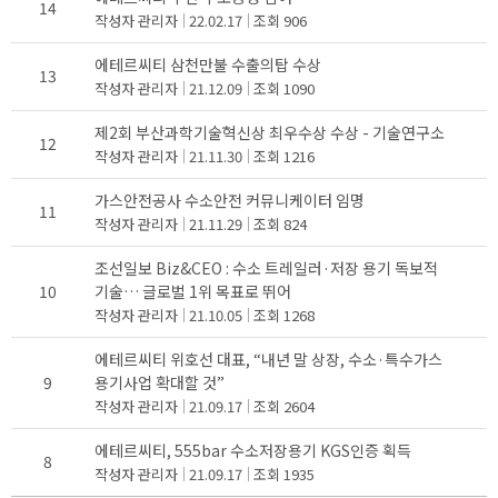
14
작성자
관리자
22.02.17
조회
906
에테르씨티 삼천만불 수출의탑 수상
13
작성자
관리자
21.12.09
조회
1090
제2회 부산과학기술혁신상 최우수상 수상 - 기술연구소
12
작성자
관리자
21.11.30
조회
1216
가스안전공사 수소안전 커뮤니케이터 임명
11
작성자
관리자
21.11.29
조회
824
조선일보 Biz&CEO : 수소 트레일러·저장 용기 독보적
10
기술… 글로벌 1위 목표로 뛰어
작성자
관리자
21.10.05
조회
1268
에테르씨티 위호선 대표, “내년 말 상장, 수소·특수가스
9
용기사업 확대할 것”
작성자
관리자
21.09.17
조회
2604
에테르씨티, 555bar 수소저장용기 KGS인증 획득
8
작성자
관리자
21.09.17
조회
1935