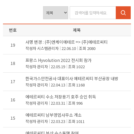
번호
제목
사명 변경 : (주)엔케이에테르 => (주)에테르씨티
19
작성자
시스템관리자
22.06.10
조회
2080
프랑스 Hyvolution 2022 전시회 참가
18
작성자
관리자
22.05.19
조회
1022
한국가스안전공사 대표이사 에테르씨티 부산공장 내방
17
작성자
관리자
22.04.13
조회
1168
에테르씨티 수소 저장용기 호주 승인 취득
16
작성자
관리자
22.03.31
조회
996
에테르씨티 남부영업사무소 개소
15
작성자
관리자
22.03.23
조회
1011
에테르씨티 부산 수소동맹 참여