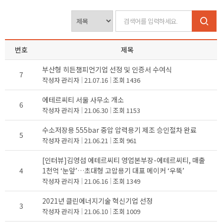
번호
제목
부산형 히든챔피언기업 선정 및 인증서 수여식
7
작성자
관리자
21.07.16
조회
1436
에테르씨티 서울 사무소 개소
6
작성자
관리자
21.06.30
조회
1153
수소저장용 555bar 중압 압력용기 제조 승인절차 완료
5
작성자
관리자
21.06.21
조회
961
[인터뷰]김영섭 에테르씨티 영업본부장-에테르씨티, 매출
4
1천억 ‘눈앞’…초대형 고압용기 대표 메이커 ‘우뚝’
작성자
관리자
21.06.16
조회
1349
2021년 클린에너지기술 혁신기업 선정
3
작성자
관리자
21.06.10
조회
1009