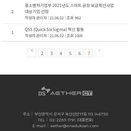
중소벤처기업부 2021년도 스마트 공장 보급확산사업
2
대상기업 선정
작성자
관리자
21.06.02
조회
962
QSS (Quick Six Sigma) 혁신 활동
1
작성자
관리자
21.06.02
조회
1005
2
3
4
5
6
7
주소
부산광역시 강서구 녹산산단17로 113 (46751)
TEL
02-2283-1791 (대표번호)
E-mail
aether@oneduksan.com